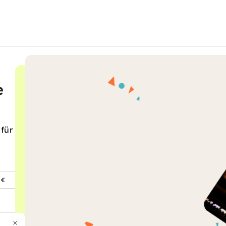
e
 für
 €